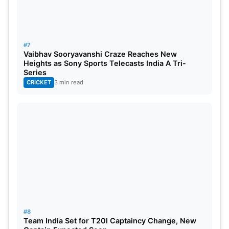
1997
ODI
श्रीलंका
भारत
श्रीलंका
2000
ODI
पाकिस्तान
श्रीलंका
बांग्लादेश
#7
Vaibhav Sooryavanshi Craze Reaches New
Heights as Sony Sports Telecasts India A Tri-
2004
ODI
श्रीलंका
भारत
श्रीलंका
Series
CRICKET
3 min read
2008
ODI
श्रीलंका
भारत
पाकिस्तान
2010
ODI
भारत
श्रीलंका
श्रीलंका
2012
ODI
पाकिस्तान
बांग्लादेश
बांग्लादेश
2014
ODI
श्रीलंका
पाकिस्तान
बांग्लादेश
2016
T20
भारत
बांग्लादेश
बांग्लादेश
2018
ODI
भारत
बांग्लादेश
यूएई
#8
Team India Set for T20I Captaincy Change, New