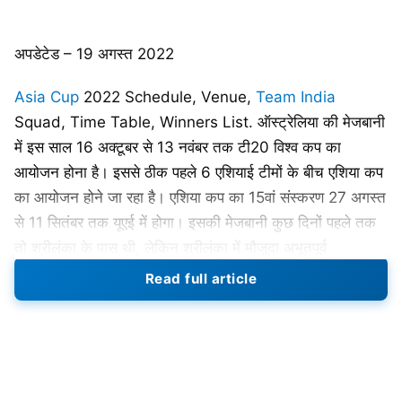
अपडेटेड – 19 अगस्त 2022
Asia Cup
2022 Schedule, Venue,
Team India
Squad, Time Table, Winners List. ऑस्ट्रेलिया की मेजबानी
में इस साल 16 अक्टूबर से 13 नवंबर तक टी20 विश्व कप का
आयोजन होना है। इससे ठीक पहले 6 एशियाई टीमों के बीच एशिया कप
का आयोजन होने जा रहा है। एशिया कप का 15वां संस्करण 27 अगस्त
से 11 सितंबर तक यूएई में होगा। इसकी मेजबानी कुछ दिनों पहले तक
तो श्रीलंका के पास थी, लेकिन श्रीलंका में मौजूदा अभूतपूर्व
राजनीतिक और आर्थिक संकट को देखते हुए इसे संयुक्त अरब अमीरात
Read full article
(यूएई) में शिफ्ट कर दिया गया है।
वैसे तो एशिया कप का आयोजन वनडे फॉर्मेट में ही होता आ रहा है,
लेकिन इस बार 2016 की तरह ही टी20 फॉर्मेट खेला जाएगा। जिसमें
6 टीमें शिरकत कर रही हैं। भारत, पाकिस्तान, श्रीलंका, बांग्लादेश