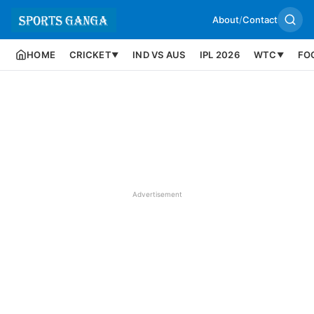
About
/
Contact
HOME
CRICKET
IND VS AUS
IPL 2026
WTC
FO
▼
▼
Advertisement