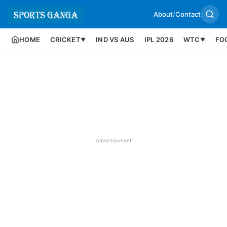
About
/
Contact
HOME
CRICKET
IND VS AUS
IPL 2026
WTC
FO
▼
▼
Advertisement