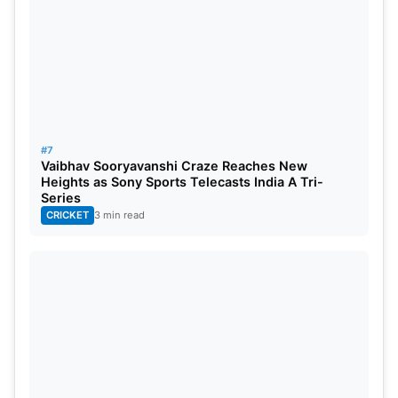
#7
Vaibhav Sooryavanshi Craze Reaches New
Heights as Sony Sports Telecasts India A Tri-
Series
CRICKET
3 min read