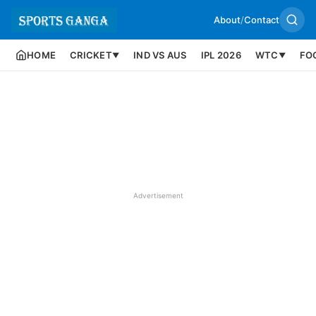
About
/
Contact
HOME
CRICKET
IND VS AUS
IPL 2026
WTC
FO
▼
▼
Advertisement