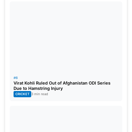
बांग्लादेश
10
1
8
1
0
16
13
#6
Virat Kohli Ruled Out of Afghanistan ODI Series
Due to Hamstring Injury
CRICKET
3 min read