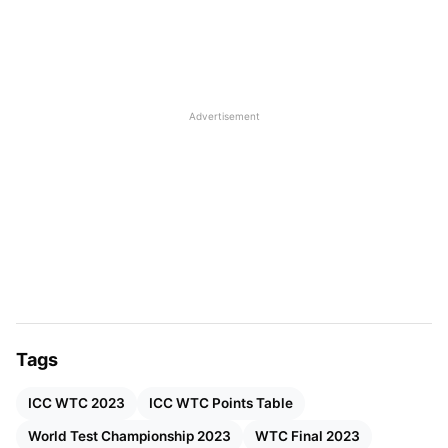
फ़ाइनल में पहुँचने की होड़ में अब तक के सफर में जबरदस्त रोमांच दिख
रहा है, जहां उलटफेर की स्थिति बनी हुई है। जिसमें पहले एडिशन की 2
सबसे फिसड्डी टीमों दक्षिण अफ्रीका और श्रीलंका ने इस बार अपना
दम दिखाया है।
Advertisement
ये भी पढ़ें:
Asia Cup 2022: एशिया कप 2022 शेड्यूल, वेन्यू, टाइम
टेबल, टीम इंडिया स्क्वॉड, और विनर्स लिस्ट, जानें सब कुछ एक नजर में
Tags
ICC WTC 2023
ICC WTC Points Table
World Test Championship 2023
WTC Final 2023