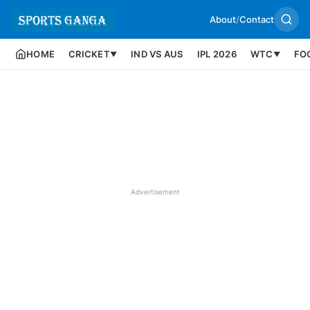
About
/
Contact
HOME
CRICKET
IND VS AUS
IPL 2026
WTC
FO
▼
▼
Advertisement