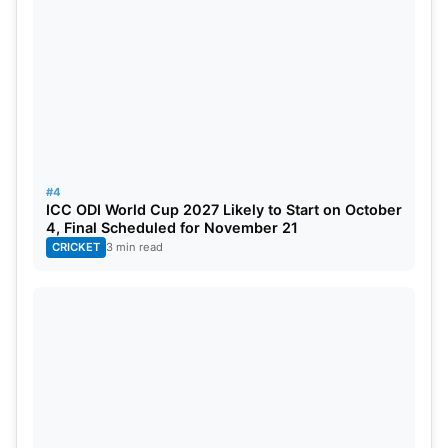
#4
ICC ODI World Cup 2027 Likely to Start on October
गेराल्ड कोएट्जी
4, Final Scheduled for November 21
CRICKET
3 min read
दक्षिण अफ्रीका की टीम ने वर्ल्ड कप 2023 में काफी शानदार प्रदर्शन
किया। इस प्रदर्शन में इनकी टीम में एक युवा चेहरें ने अपने नाम की
धूम मचायी वो हैं, ऑलराउंडर खिलाड़ी गेराल्ड कोएट्जी…इस प्रोटियाज
ऑलराउंडर खिलाड़ी ने अपनी गेंदबाजी से विकेट लेने की जबरदस्त भूख
दिखायी, जिन्होंने वर्ल्ड कप में खेले 8 मैचों में 20 विकेट अपने नाम
किए।