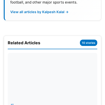
football, and other major sports events.
View all articles by Kalpesh Kalal →
Related Articles
10 stories
अजमतुल्लाह उमरजई
वर्ल्ड क्रिकेट की सनसनी बन चुकी अफगानिस्तान से एक के बाद एक
अच्छे नाम सामने आ रहे हैं, जिसमें हाल ही में खेले गए वर्ल्ड कप के
दौरान 23 साल के ऑलराउंडर खिलाड़ी अजमतुल्लाह उमरजई ने अपने
प्रदर्शन से खासा प्रभावित किया। इस खिलाड़ी ने बल्लेबाजी में तेजी से
रन बनाने की काबिलियत दिखायी तो साथ ही अपनी मध्यम गति की
गेंदबाजी से अच्छी छाप छोड़ी।
#1