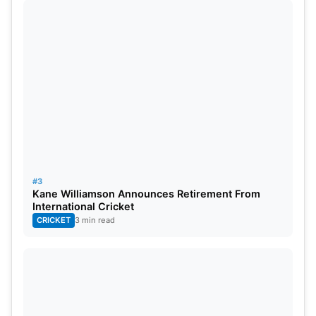
कप में करेंगे कप्तानी या हार्दिक को मिलेगी कमान?
इंटरनेशनल क्रिकेट में वो गेंदबाजी के अलावा कईं बार बल्लेबाजी से
अपनी टीम को जीता चुके हैं। इसे देखते हुए आईपीएल के ऑक्शन में 2
करोड़ रुपये की बेस प्राइज वाले पैट कमिंस को हासिल करने के लिए
जबरदस्त जद्दोजेहद दिखेगी। जिससे वो 10 करोड़ की प्राइज को छू
सकते हैं। जो पहले भी 15.5 करोड़ की रकम हासिल कर चुके हैं।
#3
Kane Williamson Announces Retirement From
International Cricket
CRICKET
3 min read