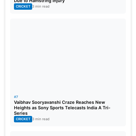
Due to Hamstring Injury
उन्होंने इंटरनेशनल क्रिकेट में काफी बेहतर प्रदर्शन किया है। 2 करोड़
CRICKET
3 min read
के आधार मूल्य वाले वोक्स ने हाल ही में वर्ल्ड कप में भी आखिरी के कुछ
मैचों में अच्छी गेंदबाजी की थी, ऐसे में ऑक्शन में उनके नाम पर
फ्रेंचाइजी करोड़ों लुटानें को तैयार रह सकते हैं।
#7
Vaibhav Sooryavanshi Craze Reaches New
Heights as Sony Sports Telecasts India A Tri-
Series
CRICKET
3 min read