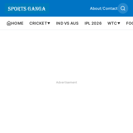
About
/
Contact
HOME
CRICKET
IND VS AUS
IPL 2026
WTC
FO
▼
▼
Advertisement