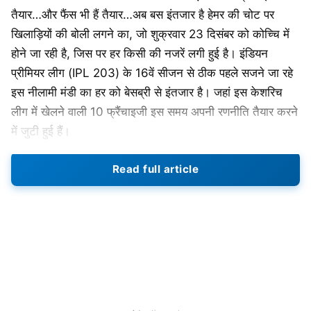
तैयार…और फैंस भी हैं तैयार…अब बस इंतजार है हेमर की चोट पर
खिलाड़ियों की बोली लगने का, जो शुक्रवार 23 दिसंबर को कोच्चि में
होने जा रही है, जिस पर हर किसी की नजरें लगी हुई है। इंडियन
प्रीमियर लीग (IPL 203) के 16वें सीजन से ठीक पहले सजने जा रहे
इस नीलामी मंडी का हर को बेसब्री से इंतजार है। जहां इस केशरिच
लीग में खेलने वाली 10 फ्रैंचाइजी इस समय अपनी रणनीति तैयार करने
में जुटी हुई हैं।
Read full article
कोलकाता नाइट राइडर्स (KKR) के पास बचे हैं
केवल 7.05 करोड़ रुपये
आईपीएल 2023
मिनी ऑक्शन
23 दिसंबर को होने जा रहा है। यहां
होने वाली इस नीलामी में देश-विदेश के कुल 405 खिलाड़ी शॉर्ट
लिस्टेड हुए हैं, जिनमें से कुल 87 स्लॉट भरने हैं। इसके लिए सभी
फ्रैंचाइजी के बीच जबरदस्त होड़ देखने को मिलेगी। जिसमें खिलाड़ियों
पर पैसों की बारिश होने वाली है।