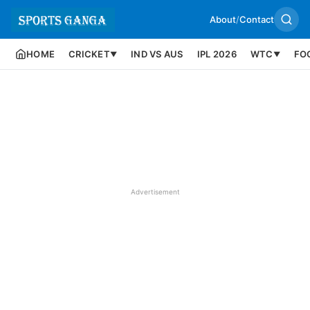
About
/
Contact
HOME
CRICKET
IND VS AUS
IPL 2026
WTC
FO
▼
▼
Advertisement