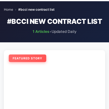
Home
›
#bcci new contract list
#BCCI NEW CONTRACT LIST
1 Articles
•
Updated Daily
FEATURED STORY