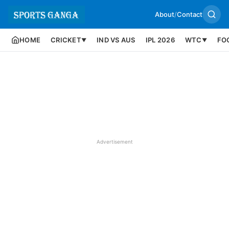
About
/
Contact
HOME
CRICKET
IND VS AUS
IPL 2026
WTC
FO
▼
▼
Advertisement